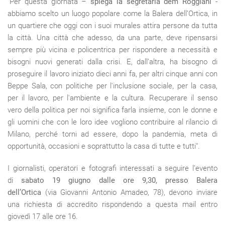
"Per questa giornata –
spiega la segretaria dem Roggiani
-
abbiamo scelto un luogo popolare come la Balera dell’Ortica, in
un quartiere che oggi con i suoi murales attira persone da tutta
la città. Una città che adesso, da una parte, deve ripensarsi
sempre più vicina e policentrica per rispondere a necessità e
bisogni nuovi generati dalla crisi. E, dall’altra, ha bisogno di
proseguire il lavoro iniziato dieci anni fa, per altri cinque anni con
Beppe Sala, con politiche per l'inclusione sociale, per la casa,
per il lavoro, per l'ambiente e la cultura. Recuperare il senso
vero della politica per noi significa farla insieme, con le donne e
gli uomini che con le loro idee vogliono contribuire al rilancio di
Milano, perché torni ad essere, dopo la pandemia, meta di
opportunità, occasioni e soprattutto la casa di tutte e tutti".
I giornalisti, operatori e fotografi interessati a seguire l’evento
di
sabato 19 giugno dalle ore 9,30, presso Balera
dell’Ortica
(via Giovanni Antonio Amadeo, 78), devono inviare
una richiesta di accredito rispondendo a questa mail entro
giovedì 17 alle ore 16.