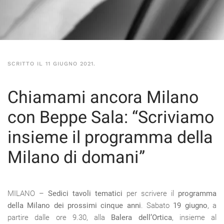
SCRITTO IL
11 GIUGNO 2021
.
Chiamami ancora Milano
con Beppe Sala: “Scriviamo
insieme il programma della
Milano di domani”
MILANO –
Sedici tavoli tematici
per scrivere il
programma
della Milano dei prossimi cinque anni
. Sabato
19 giugno
, a
partire dalle ore 9.30, alla
Balera dell’Ortica
, insieme al