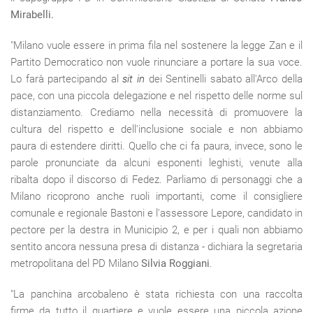
Mirabelli.
"Milano vuole essere in prima fila nel sostenere la legge Zan e il
Partito Democratico non vuole rinunciare a portare la sua voce.
Lo farà partecipando al
sit in
dei Sentinelli sabato all'Arco della
pace, con una piccola delegazione e nel rispetto delle norme sul
distanziamento. Crediamo nella necessità di promuovere la
cultura del rispetto e dell'inclusione sociale e non abbiamo
paura di estendere diritti. Quello che ci fa paura, invece, sono le
parole pronunciate da alcuni esponenti leghisti, venute alla
ribalta dopo il discorso di Fedez. Parliamo di personaggi che a
Milano ricoprono anche ruoli importanti, come il consigliere
comunale e regionale Bastoni e l'assessore Lepore, candidato in
pectore per la destra in Municipio 2, e per i quali non abbiamo
sentito ancora nessuna presa di distanza - dichiara la segretaria
metropolitana del PD Milano
Silvia Roggiani
.
"La panchina arcobaleno è stata richiesta con una raccolta
firme da tutto il quartiere e vuole essere una piccola azione