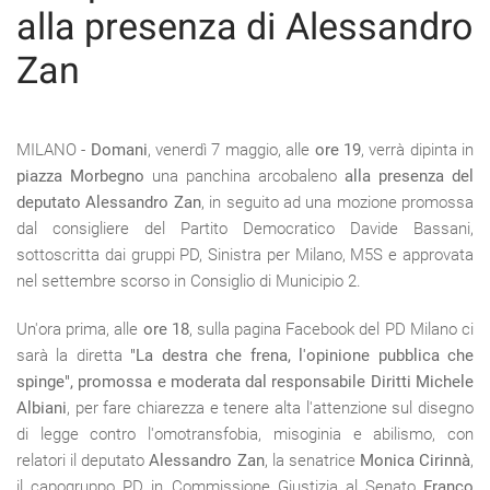
alla presenza di Alessandro
Zan
MILANO -
Domani
, venerdì 7 maggio, alle
ore 19
, verrà dipinta in
piazza Morbegno
una panchina arcobaleno
alla presenza del
deputato
Alessandro Zan
, in seguito ad una mozione promossa
dal consigliere del Partito Democratico Davide Bassani,
sottoscritta dai gruppi PD, Sinistra per Milano, M5S e approvata
nel settembre scorso in Consiglio di Municipio 2.
Un'ora prima, alle
ore 18
, sulla pagina Facebook del PD Milano ci
sarà la diretta
"La destra che frena, l'opinione pubblica che
spinge", promossa e moderata dal responsabile Diritti Michele
Albiani
, per fare chiarezza e tenere alta l'attenzione sul disegno
di legge contro l'omotransfobia, misoginia e abilismo, con
relatori il deputato
Alessandro Zan
, la senatrice
Monica Cirinnà
,
il capogruppo PD in Commissione Giustizia al Senato
Franco