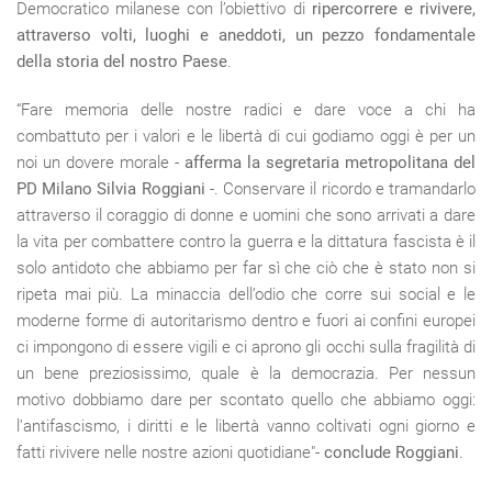
Democratico milanese con l’obiettivo di
ripercorrere e rivivere,
attraverso volti, luoghi e aneddoti, un pezzo fondamentale
della storia del nostro Paese
.
“Fare memoria delle nostre radici e dare voce a chi ha
combattuto per i valori e le libertà di cui godiamo oggi è per un
noi un dovere morale -
afferma la segretaria metropolitana del
PD Milano Silvia Roggiani
-. Conservare il ricordo e tramandarlo
attraverso il coraggio di donne e uomini che sono arrivati a dare
la vita per combattere contro la guerra e la dittatura fascista è il
solo antidoto che abbiamo per far sì che ciò che è stato non si
ripeta mai più. La minaccia dell’odio che corre sui social e le
moderne forme di autoritarismo dentro e fuori ai confini europei
ci impongono di essere vigili e ci aprono gli occhi sulla fragilità di
un bene preziosissimo, quale è la democrazia. Per nessun
motivo dobbiamo dare per scontato quello che abbiamo oggi:
l’antifascismo, i diritti e le libertà vanno coltivati ogni giorno e
fatti rivivere nelle nostre azioni quotidiane"-
conclude Roggiani
.