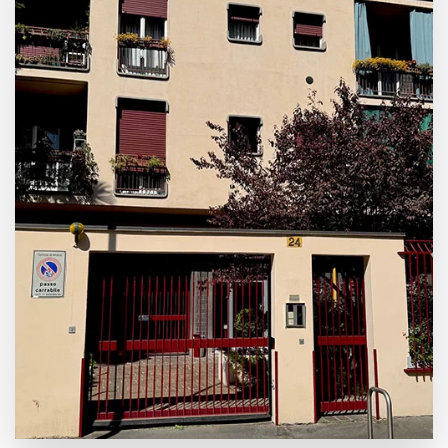
Leaflet
|
©
OpenStreetMap