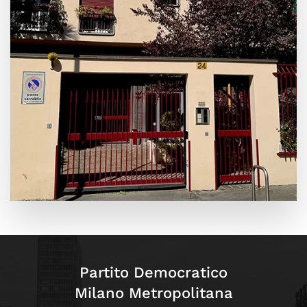
Leaflet
|
©
OpenStreetMap
+
−
Partito Democratico
Milano Metropolitana