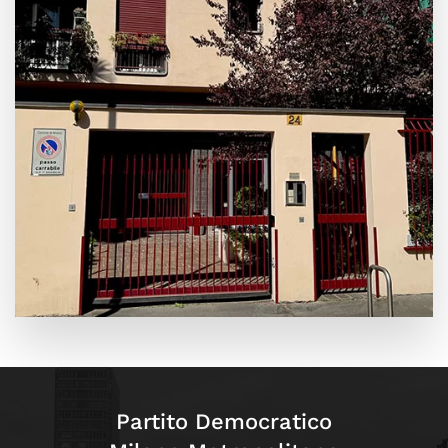
Leaflet
|
©
OpenStreetMap
+
−
Partito Democratico