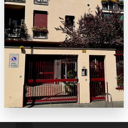
Leaflet
|
©
OpenStreetMap
+
−