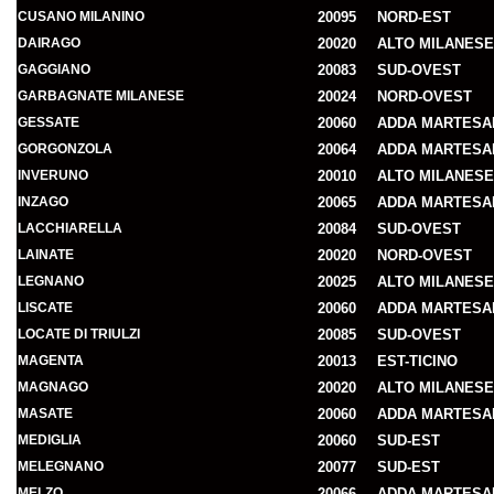
CUSANO MILANINO
20095
NORD-EST
DAIRAGO
20020
ALTO MILANESE
GAGGIANO
20083
SUD-OVEST
GARBAGNATE MILANESE
20024
NORD-OVEST
GESSATE
20060
ADDA MARTESA
GORGONZOLA
20064
ADDA MARTESA
INVERUNO
20010
ALTO MILANESE
INZAGO
20065
ADDA MARTESA
LACCHIARELLA
20084
SUD-OVEST
LAINATE
20020
NORD-OVEST
LEGNANO
20025
ALTO MILANESE
LISCATE
20060
ADDA MARTESA
LOCATE DI TRIULZI
20085
SUD-OVEST
MAGENTA
20013
EST-TICINO
MAGNAGO
20020
ALTO MILANESE
MASATE
20060
ADDA MARTESA
MEDIGLIA
20060
SUD-EST
MELEGNANO
20077
SUD-EST
MELZO
20066
ADDA MARTESA