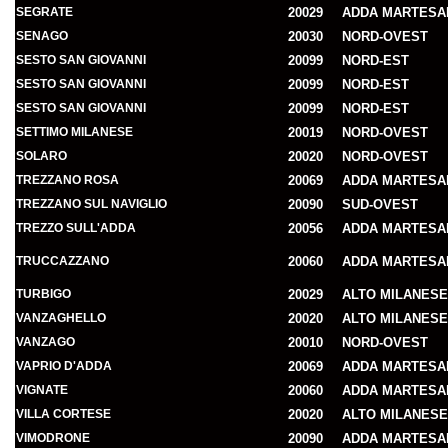
SEGRATE
20029
ADDA MARTESA
SENAGO
20030
NORD-OVEST
SESTO SAN GIOVANNI
20099
NORD-EST
SESTO SAN GIOVANNI
20099
NORD-EST
SESTO SAN GIOVANNI
20099
NORD-EST
SETTIMO MILANESE
20019
NORD-OVEST
SOLARO
20020
NORD-OVEST
TREZZANO ROSA
20069
ADDA MARTESA
TREZZANO SUL NAVIGLIO
20090
SUD-OVEST
TREZZO SULL'ADDA
20056
ADDA MARTESA
TRUCCAZZANO
20060
ADDA MARTESA
TURBIGO
20029
ALTO MILANESE
VANZAGHELLO
20020
ALTO MILANESE
VANZAGO
20010
NORD-OVEST
VAPRIO D'ADDA
20069
ADDA MARTESA
VIGNATE
20060
ADDA MARTESA
VILLA CORTESE
20020
ALTO MILANESE
VIMODRONE
20090
ADDA MARTESA