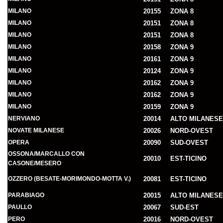
MILANO
20155
ZONA 8
MILANO
20151
ZONA 8
MILANO
20151
ZONA 8
MILANO
20158
ZONA 9
MILANO
20161
ZONA 9
MILANO
20124
ZONA 9
MILANO
20162
ZONA 9
MILANO
20162
ZONA 9
MILANO
20159
ZONA 9
NERVIANO
20014
ALTO MILANESE
NOVATE MILANESE
20026
NORD-OVEST
OPERA
20090
SUD-OVEST
OSSONA/MARCALLO CON
20010
EST-TICINO
CASONE/MESERO
OZZERO (BESATE-MORIMONDO-MOTTA V.)
20081
EST-TICINO
PARABIAGO
20015
ALTO MILANESE
PAULLO
20067
SUD-EST
PERO
20016
NORD-OVEST