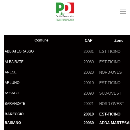
Skip to main content
Comune
CAP
Zone
ABBIATEGRASSO
20081
EST-TICINO
ALBAIRATE
20080
EST-TICINO
ARESE
20020
NORD-OVEST
ARLUNO
20010
EST-TICINO
ASSAGO
20090
SUD-OVEST
BARANZATE
20021
NORD-OVEST
BAREGGIO
20010
EST-TICINO
BASIANO
20060
ADDA MARTESA