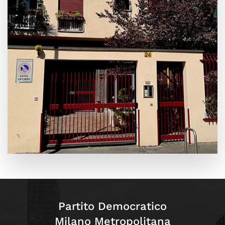
Leaflet
|
©
OpenStreetMap
+
−
Partito Democratico
Milano Metropolitana