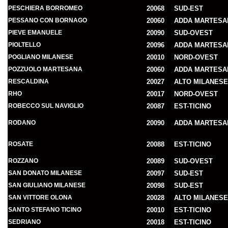
PESCHIERA BORROMEO
20068
SUD-EST
PESSANO CON BORNAGO
20060
ADDA MARTESA
PIEVE EMANUELE
20090
SUD-OVEST
PIOLTELLO
20096
ADDA MARTESA
POGLIANO MILANESE
20010
NORD-OVEST
POZZUOLO MARTESANA
20060
ADDA MARTESA
RESCALDINA
20027
ALTO MILANESE
RHO
20017
NORD-OVEST
ROBECCO SUL NAVIGLIO
20087
EST-TICINO
RODANO
20090
ADDA MARTESA
ROSATE
20088
EST-TICINO
ROZZANO
20089
SUD-OVEST
SAN DONATO MILANESE
20097
SUD-EST
SAN GIULIANO MILANESE
20098
SUD-EST
SAN VITTORE OLONA
20028
ALTO MILANESE
SANTO STEFANO TICINO
20010
EST-TICINO
SEDRIANO
20018
EST-TICINO