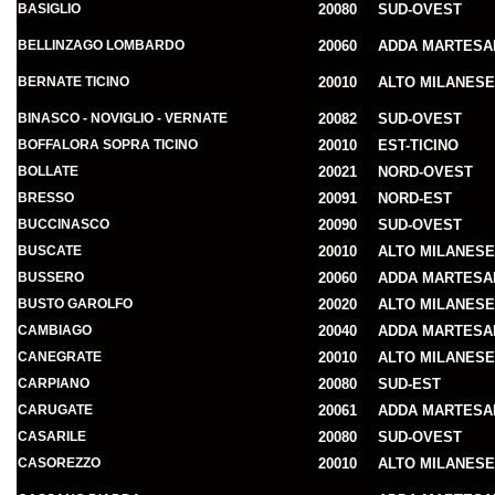
BASIGLIO
20080
SUD-OVEST
BELLINZAGO LOMBARDO
20060
ADDA MARTESA
BERNATE TICINO
20010
ALTO MILANESE
BINASCO - NOVIGLIO - VERNATE
20082
SUD-OVEST
BOFFALORA SOPRA TICINO
20010
EST-TICINO
BOLLATE
20021
NORD-OVEST
BRESSO
20091
NORD-EST
BUCCINASCO
20090
SUD-OVEST
BUSCATE
20010
ALTO MILANESE
BUSSERO
20060
ADDA MARTESA
BUSTO GAROLFO
20020
ALTO MILANESE
CAMBIAGO
20040
ADDA MARTESA
CANEGRATE
20010
ALTO MILANESE
CARPIANO
20080
SUD-EST
CARUGATE
20061
ADDA MARTESA
CASARILE
20080
SUD-OVEST
CASOREZZO
20010
ALTO MILANESE