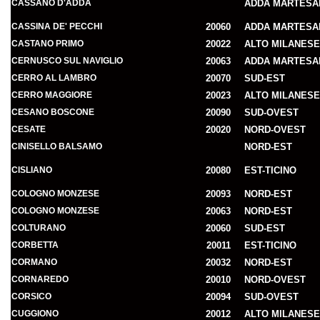
CASSANO D'ADDA
ADDA MARTESA
CASSINA DE' PECCHI
20060
ADDA MARTESA
CASTANO PRIMO
20022
ALTO MILANESE
CERNUSCO SUL NAVIGLIO
20063
ADDA MARTESA
CERRO AL LAMBRO
20070
SUD-EST
CERRO MAGGIORE
20023
ALTO MILANESE
CESANO BOSCONE
20090
SUD-OVEST
CESATE
20020
NORD-OVEST
CINISELLO BALSAMO
NORD-EST
CISLIANO
20080
EST-TICINO
COLOGNO MONZESE
20093
NORD-EST
COLOGNO MONZESE
20063
NORD-EST
COLTURANO
20060
SUD-EST
CORBETTA
20011
EST-TICINO
CORMANO
20032
NORD-EST
CORNAREDO
20010
NORD-OVEST
CORSICO
20094
SUD-OVEST
CUGGIONO
20012
ALTO MILANESE