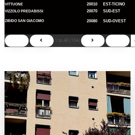
20010
EST-TICINO
VITTUONE
20070
SUD-EST
VIZZOLO PREDABISSI
ZIBIDO SAN GIACOMO
20080
SUD-OVEST
1 to 40 (154)